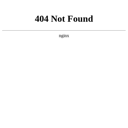
网站地图
地址：山东省枣庄国家高新区复元四路东侧宁波路南侧
Copyright © 2019 www.sdahst.com 版权所有 鲁ICP备14024697号
违法和不良信息举报电话：0632-8062588 | 举报邮箱：
chenqian_0825@163.com
首页
关于公司
产品展示
品牌介绍
新闻中心
联系我们
软萌番茄牛腩
友情连接